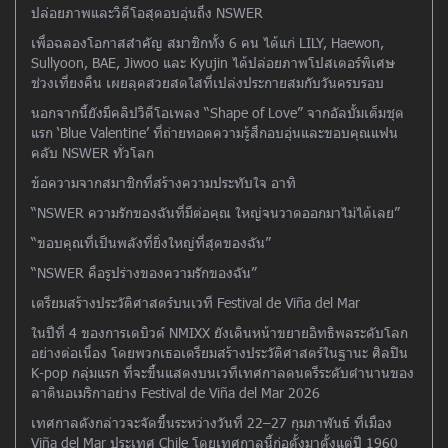
ปล่อยภาพและวิดีโอสุดอบอุ่นถึง NSWER
เพื่อฉลองโอกาสสำคัญ สมาชิกทั้ง 6 คน ได้แก่ LILY, Haewon,
Sullyoon, BAE, Jiwoo และ Kyujin ได้ปล่อยภาพโปสเตอร์พิเศษ
ช่วงเที่ยงคืน เผยลุคสวยสดใสที่เปล่งประกายสมกับวันครบรอบ
นอกจากนี้ยังมีคลิปวิดีโอเพลง “Shape of Love” จากอัลบั้มเต็มชุด
แรก ‘Blue Valentine’ ที่ถ่ายทอดความรู้สึกอบอุ่นและขอบคุณแฟน
คลับ NSWER ทั่วโลก
ข้อความจากสมาชิกที่สร้างความประทับใจ อาทิ
“NSWER ความรักของฉันที่มีต่อคุณ ใหญ่จนวาดออกมาไม่ได้เลย”
“ขอบคุณที่เป็นพลังที่ยิ่งใหญ่ที่สุดของฉัน”
“NSWER คือรูปร่างของความรักของฉัน”
เตรียมสร้างประวัติศาสตร์บนเวที Festival de Viña del Mar
ในปีที่ 4 ของการเดบิวต์ NMIXX ยังเดินหน้าขยายอิทธิพลระดับโลก
อย่างต่อเนื่อง โดยพวกเธอเตรียมสร้างประวัติศาสตร์ในฐานะ ศิลปิน
K-pop กลุ่มแรก ที่จะขึ้นแสดงบนเวทีเทศกาลดนตรีระดับตำนานของ
ลาตินอเมริกาอย่าง Festival de Viña del Mar 2026
เทศกาลดังกล่าวจะจัดขึ้นระหว่างวันที่ 22–27 กุมภาพันธ์ ที่เมือง
Viña del Mar ประเทศ Chile โดยเทศกาลนี้ก่อตั้งมาตั้งแต่ปี 1960