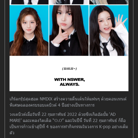
เกิร์ลกรุ๊ปสุดฮอต NMIXX สร้างความตื่นเต้นให้แฟนๆ ด้วยคอนเทนต์
พิเศษฉลองครบรอบเดบิวต์ 4 ปีอย่างเป็นทางการ
วงเดบิวต์เมื่อวันที่ 22 กุมภาพันธ์ 2022 ด้วยซิงเกิลอัลบั้ม ‘AD
MARE’ และเพลงไตเติล “O.O” และในปีนี้ วันที่ 22 กุมภาพันธ์ ก็ถือ
เป็นการก้าวเข้าสู่ปีที่ 4 ของการทำกิจกรรมในวงการ K-pop อย่างเต็ม
ตัว