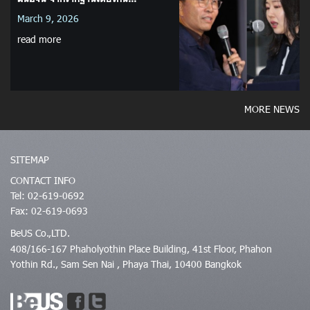
March 9, 2026
read more
MORE NEWS
SITEMAP
CONTACT INFO
Tel: 02-619-0692
Fax: 02-619-0693
BeUS Co.,LTD.
408/166-167 Phaholyothin Place Building, 41st Floor, Phahon
Yothin Rd., Sam Sen Nai , Phaya Thai, 10400 Bangkok