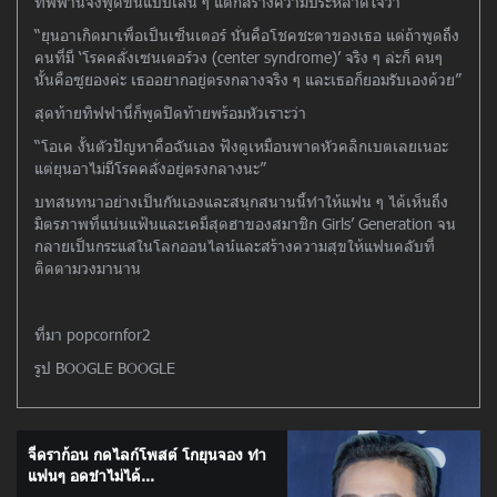
ทิฟฟานี่จึงพูดขึ้นแบบเล่น ๆ แต่ก็สร้างความประหลาดใจว่า
“ยุนอาเกิดมาเพื่อเป็นเซ็นเตอร์ นั่นคือโชคชะตาของเธอ แต่ถ้าพูดถึง
คนที่มี ‘โรคคลั่งเซนเตอร์วง (center syndrome)’ จริง ๆ ล่ะก็ คนๆ
นั้นคือซูยองค่ะ เธออยากอยู่ตรงกลางจริง ๆ และเธอก็ยอมรับเองด้วย”
สุดท้ายทิฟฟานี่ก็พูดปิดท้ายพร้อมหัวเราะว่า
“โอเค งั้นตัวปัญหาคือฉันเอง ฟังดูเหมือนพาดหัวคลิกเบตเลยเนอะ
แต่ยุนอาไม่มีโรคคลั่งอยู่ตรงกลางนะ”
บทสนทนาอย่างเป็นกันเองและสนุกสนานนี้ทำให้แฟน ๆ ได้เห็นถึง
มิตรภาพที่แน่นแฟ้นและเคมีสุดฮาของสมาชิก Girls’ Generation จน
กลายเป็นกระแสในโลกออนไลน์และสร้างความสุขให้แฟนคลับที่
ติดตามวงมานาน
ที่มา popcornfor2
รูป BOOGLE BOOGLE
จีดราก้อน กดไลก์โพสต์ โกยุนจอง ทำ
แฟนๆ อดขำไม่ได้...