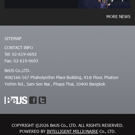
MORE NEWS
SITEMAP
CONTACT INFO
Tel: 02-619-0692
Fax: 02-619-0693
BeUS Co.,LTD.
408/166-167 Phaholyothin Place Building, 41st Floor, Phahon
Yothin Rd., Sam Sen Nai , Phaya Thai, 10400 Bangkok
COPYRIGHT ©2026 BeUS Co., LTD.
ALL RIGHTS RESERVED.
POWERED BY
INTELLIGENT MILLIONAIRE
Co., LTD.