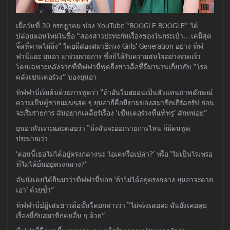
เมื่อวันที่ 30 กรกฎาคม ช่อง YouTube “BOOGLE BOOGLE” ได้
ปล่อยตอนใหม่ในชื่อ “สองสาวปะทะกันเรื่องของในกระเป๋า… เคมีสุด
จี๊ดที่คาดไม่ถึง” โดยมีสองสมาชิกวง Girls’ Generation อย่าง ทิฟ
ฟานี่และ ยุนอา มาร่วมรายการ ซึ่งก็ได้รับความสนใจอย่างรวดเร็ว
โดยเฉพาะหลังจากที่ทิฟฟานี่พูดถึงข่าวลือที่มีมานานเกี่ยวกับ “โรค
คลั่งเซนเตอร์วง” ของยุนอา
ทิฟฟานี่เริ่มต้นด้วยการพูดว่า “ถ้าอันโบฮยอนเป็นตัวแทนภาพลักษณ์
ความเป็นผู้ชายแมนๆสุด ๆ ยุนอาก็คือนิยามของสมาชิกเกิร์ลกรุ๊ป ก่อน
จะเริ่มรายการ ฉันอยากเคลียร์เรื่อง ‘เซ็นเตอร์วงที่แท้ทรู’ สักหน่อย”
ยุนอาหัวเราะและตอบว่า “ถึงฉันจะออกรายการไหน ก็มีคนพูด
ประมาณว่า
‘ตอนนี้เธอไม่ได้อยู่ตรงกลางนะ โอเคหรือเปล่า?’ หรือ ‘ไม่เป็นไรเหรอ
ที่ไม่ได้ยืนอยู่ตรงกลาง?’
ฉันยังเคยได้ยินมาว่าทิฟฟานี่บอก ‘ถ้าไม่ได้อยู่ตรงกลาง ยุนอาจะตาย
เอา’ ด้วยซ้ำ”
ทิฟฟานี่ปฏิเสธข่าวลือนั้นโดยกล่าวว่า “ไม่จริงเลยค่ะ ฉันยังเคยคุย
เรื่องนี้กับสมาชิกคนอื่น ๆ ด้วย”