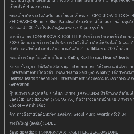
ผลงานล่าสุดของพวกเธอคือ ‘We Are’ ก็มียอดขายเกิน 1 ล้านชุดเช่นกัน ซึ่
เป็นครั้งที่ 4 ของพวกเธอ
ขณะเดียวกัน รางวัลอัลบั้มยอดเยี่ยมตกเป็นของ TOMORROW X TOGETHE
ZEROBASEONE อย่าง ‘Blue Paradise’ ยังคงรักษาสถิติยอดขายล้านชุดได้เป็น
Billboard 200 ซึ่งเป็นอันดับสูงสุดของวง K-pop รุ่นที่ 5
ทางด้านของ TOMORROW X TOGETHER ยังคว้ารางวัลเพลงดิจิทัลยอดเยี่ย
2020 ที่สามารถคว้ารางวัลทั้งสองรางวัลในปีเดียวกัน มินิอัลบั้มที่ 6 แ
ลำดับ และยังติดชาร์ตอันดับ 3 และอันดับ 2 บน Billboard 200 อีกด้วย
ขณะที่รางวัลรุกกี้แห่งปีตกเป็นของ KiiiKiii, KickFlip และ Hearts2Hearts
KiiiKiii ซึ่งอยู่ภายใต้สังกัด Starship Entertainment ได้รับความสนใจจาก
Entertainment เปิดตัวด้วยเพลง ‘Mama Said (So What?)’ ได้อย่างทรงพ
Hearts2Hearts จากค่าย SM Entertainment ได้รับความสนใจจากทั่วโลกด้ว
Generation
ผู้ชนะรางวัลใหญ่คนอื่น ๆ ได้แก่ โดยอง (DOYOUNG) ที่ได้รางวัลศิลปินเดี
ยอดเยี่ยม และ ยองแทค (YOUNGTAK) ที่คว้ารางวัลกลับบ้านไป 3 รางวัล
Choice – ศิลปินเดี่ยว
ด้านล่างคือรายชื่อผู้ชนะทั้งหมดที่งาน Seoul Music Awards ครั้งที่ 34
รางวัลใหญ่ (แดซัง): I-DLE
อัลบั้มยอดเยี่ยม: TOMORROW X TOGETHER, ZEROBASEONE