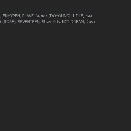
pa, ENHYPEN, PLAVE, โดยอง (DOYOUNG), I-DLE, ยอง
ROSÉ), SEVENTEEN, Stray Kids, NCT DREAM, จีดรา