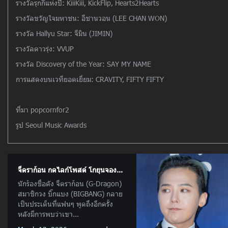
รางวัลรุกกี้แห่งปี: KiiiKiii, KickFlip, Hearts2Hearts
รางวัลขวัญใจมหาชน: อีชานวอน (LEE CHAN WON)
รางวัล Hallyu Star: จีมิน (JIMIN)
รางวัลดาวรุ่ง: VVUP
รางวัล Discovery of the Year: SAY MY NAME
การแสดงบนเวทียอดเยี่ยม: CRAVITY, FIFTY FIFTY
ที่มา popcornfor2
รูป Seoul Music Awards
จีดราก้อน กดไลก์โพสต์ โกยุนจอง...
นักร้องชื่อดัง จีดราก้อน (G-Dragon)
สมาชิกวง บิ๊กแบง (BIGBANG) กลาย
เป็นประเด็นที่แฟนๆ พูดถึงอีกครั้ง
หลังมีการพบว่าเขา...