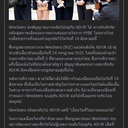
NewJeans ส่งสัญญาณอาจกลับไปอยู่กับ ADOR ได้ หากต้นสังกัด
กลับสู่สภาพเดิมก่อนการตรวจสอบภายในจาก HYBE โดยการไกล่
เกลี่ยระหว่างทั้งสองฝ่ายถูกนัดไว้ในวันที่ 14 สิงหาคมนี้
ศึกกฎหมายระหว่างวง NewJeans (NJZ) และต้นสังกัด ADOR เข้าสู่
ช่วงหัวเลี้ยวหัวต่อเมื่อวันที่ 24 กรกฎาคม 2025 โดยทั้งสองฝ่ายเข้า
ร่วมการพิจารณาครั้งที่ 3 ที่ศาลแขวงกลางกรุงโซล ซึ่งการพิจารณา
ครั้งนี้มุ่งเน้นไปที่ประเด็นสำคัญว่า สัญญาพิเศษระหว่างสมาชิกกับ
ADOR ยังคงมีผลทางกฎหมายอยู่หรือไม่
หลังการพิจารณา ศาลได้มีคำสั่งให้มีการไกล่เกลี่ยแบบปิดในวันที่ 14
สิงหาคม ซึ่งถือเป็นโอกาสสำคัญในการหาทางออกโดยไม่ต้องยืดเยื้อ
ในศาล หากการไกล่เกลี่ยประสบความสำเร็จ ก็อาจเป็นจุดเปลี่ยนที่
กำหนดว่า NewJeans จะอยู่กับ ADOR ต่อไปหรือแยกทางกันโดย
สมบูรณ์
NewJeans พร้อมกลับไป ADOR แต่มี “เงื่อนไขที่ไม่อาจต่อรองได้”
ในความเคลื่อนไหวที่น่าจับตามอง ทีมกฎหมายของ NewJeans ระบุ
อย่างชัดเจนว่าสมาชิกไม่ได้ปฏิเสธการกลับไปอยู่กับ ADOR เสียที