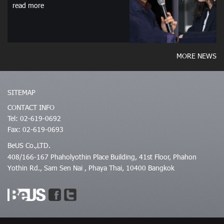
read more
MORE NEWS
SITEMAP
CONTACT INFO
Tel: 02-619-0692
Fax: 02-619-0693
BeUS Co.,LTD.
408/166-167 Phaholyothin Place Building, 41st Floor, Phahon
Yothin Rd., Sam Sen Nai , Phaya Thai, 10400 Bangkok