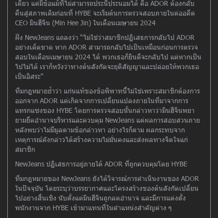
เดียว แต่มีข้อแม้ที่ไม่สามารถประนีประนอมได้ คือ ADOR ต้องกลับ
คืนสู่สภาพเดิมก่อนที่ HYBE จะเริ่มต้นการตรวจสอบภายในต่ออดีต
CEO มินฮีจิน (Min Hee Jin) ในเดือนเมษายน 2024
ฝั่ง NewJeans แถลงว่า “ไม่ใช่ว่าสมาชิกปฏิเสธการกลับไป ADOR
อย่างเด็ดขาด หาก ADOR สามารถกลับไปเป็นเหมือนก่อนการตรวจ
สอบในเดือนเมษายน 2024 ได้ พวกเธอก็ยินดีจะกลับไป แต่หากเป็น
ไปไม่ได้ เราก็หวังว่าทางต้นสังกัดจะยุติสัญญาและปล่อยให้พวกเธอ
เป็นอิสระ”
ทีมกฎหมายย้ำว่า แก่นแท้ของข้อพิพาทนี้ไม่ใช่เพราะสมาชิกต้องการ
ออกจาก ADOR แต่เกิดจากการเปลี่ยนแปลงภายในที่มาจากการ
แทรกแซงของ HYBE โดยการตรวจสอบนั้นกล่าวหาว่ามินฮีจินพยา
ยามยึดอำนาจบริหารและควบคุม NewJeans แต่ผลการสอบสวนภาย
หลังพบว่าไม่มีมูลตามข้อกล่าวหา อย่างไรก็ตาม ผลกระทบจาก
เหตุการณ์ดังกล่าวได้สร้างความไม่มั่นคงและส่งผลทางจิตใจแก่
สมาชิก
NewJeans ปฏิเสธการอยู่ภายใต้ ADOR ที่ถูกควบคุมโดย HYBE
ทีมกฎหมายของ NewJeans ยังได้วิจารณ์การดำเนินงานของ ADOR
ในปัจจุบัน โดยระบุว่าบรรยากาศและโครงสร้างของต้นสังกัดเปลี่ยน
ไปอย่างสิ้นเชิง นับตั้งแต่มินฮีจินถูกลดอำนาจ และมีการแต่งตั้ง
พนักงานจาก HYBE เข้ามาแทนที่ในตำแหน่งสำคัญต่าง ๆ