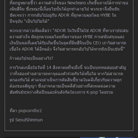
ทีมกฎหมายชี้ว่า ความสำเร็จของ NewJeans เกิดขึ้นภายใต้การนำขอ
งมินฮีจิน ซึ่งขณะนี้เงื่อนไขนั้นได้ถูกทำลายไป พวกเขาจึงยืนยัน
ชัดเจนว่า การกลับไปอยู่กับ ADOR ที่ถูกควบคุมโดย HYBE ใน
ปัจจุบัน “เป็นไปไม่ได้”
พวกเขากล่าวเพิ่มเติมว่า “ADOR ในวันนี้ไม่ใช่ ADOR ที่พาเราประสบ
ความสำเร็จ มันถูกควบคุมโดยทีมงานของ HYBE การสนับสนุนและ
เงินปันผลที่เคยได้รับเกิดขึ้นในยุคที่มินฮีจินเป็น CEO เราไม่สามารถ
เชื่อใจ ADOR ได้อีกแล้ว จึงไม่สามารถกลับไปได้หากยังเป็นเช่นนี้”
ก้าวต่อไปจะเป็นอย่างไร?
การไกล่เกลี่ยในวันที่ 14 สิงหาคมที่จะถึงนี้ จะเป็นบททดสอบสำคัญ
ว่าทั้งสองฝ่ายสามารถหาจุดลงตัวร่วมกันได้หรือไม่ หากไม่สามารถ
ตกลงกันได้ ศาลจะดำเนินการตัดสินชี้ขาดในคดีเกี่ยวกับความถูก
ต้องของสัญญา ซึ่งอาจกลายเป็นคดีตัวอย่างที่ส่งผลต่อความ
สัมพันธ์ระหว่างศิลปินและต้นสังกัดในวงการ K-pop โดยรวม
ที่มา popcornfor2
รูป SeoulShinmun