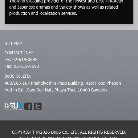
Thailand’s leading provider of the newest and best in Korean
and Japanese dramas and variety shows as well as related
production and localization services.
SITEMAP
CONTACT INFO
Tel: 02-619-0692
Fax: 02-619-0693
BeUS Co.,LTD.
408/166-167 Phaholyothin Place Building, 41st Floor, Phahon
Yothin Rd., Sam Sen Nai , Phaya Thai, 10400 Bangkok
COPYRIGHT ©2026 BeUS Co., LTD.
ALL RIGHTS RESERVED.