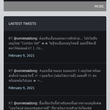
MORE
LASTEST TWEETS
RT
@unniesaidong
: ต้อนรับเดือนแห่งความรักด้วย... โปรโมชั่น
เมนูใหม่ "Combo Set" 🔥🔥 ไม่รู้จะเลือกเมนูไหนดี ออนนี่จัดเซ็
ตมาให้คุณแล้ว!! 1. Co…
February 9, 2021
RT
@unniesaidong
: #ออนนี่สายดอง ขอแนะนำ 3 เมนูใหม่ พร้อม
ส่งถึงบ้านคุณวันนี้ 🎉 ⭐️บูแดจิเก (หม้อไฟเกาหลี) แถมฟรี !!! ส่ง
พร้อมหม้อไปเลย 🔥 ⭐️…
February 9, 2021
RT
@unniesaidong
: มื้อเที่ยงวันนี้สำหรับคนที่อยากทานเมนูพิเศษ
"เบนโตะสายดองซอสเกาหลี" ที่ขายในงานจุฬามาร์เก็ตเฟส