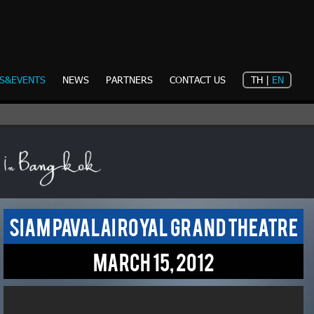
S&EVENTS
NEWS
PARTNERS
CONTACT US
TH
|
EN
SIAM PAVALAI ROYAL GRAND THEATRE
March 15, 2012