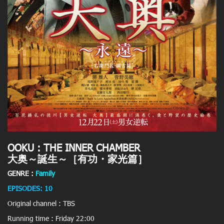
OOKU : THE INNER CHAMBER
大奥～誕生～［有功・家光篇］
GENRE :
Family
EPISODES: 10
Original channel : TBS
Running time : Friday 22:00