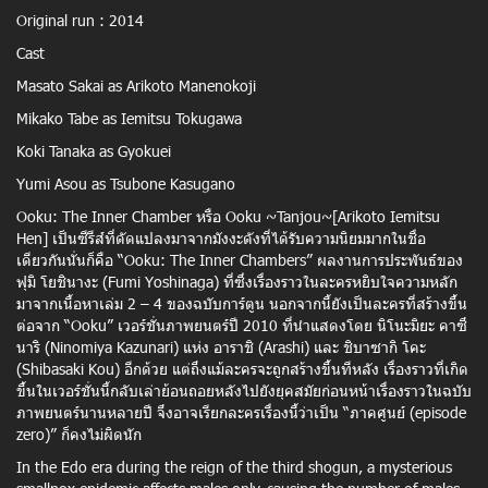
Original run : 2014
Cast
Masato Sakai as Arikoto Manenokoji
Mikako Tabe as Iemitsu Tokugawa
Koki Tanaka as Gyokuei
Yumi Asou as Tsubone Kasugano
Ooku: The Inner Chamber หรือ Ooku ~Tanjou~[Arikoto Iemitsu
Hen] เป็นซีรีส์ที่ดัดแปลงมาจากมังงะดังที่ได้รับความนิยมมากในชื่อ
เดียวกันนั่นก็คือ “Ooku: The Inner Chambers” ผลงานการประพันธ์ของ
ฟุมิ โยชินางะ (Fumi Yoshinaga) ที่ซึ่งเรื่องราวในละครหยิบใจความหลัก
มาจากเนื้อหาเล่ม 2 – 4 ของฉบับการ์ตูน นอกจากนี้ยังเป็นละครที่สร้างขึ้น
ต่อจาก “Ooku” เวอร์ชั่นภาพยนตร์ปี 2010 ที่นำแสดงโดย นิโนะมิยะ คาซึ
นาริ (Ninomiya Kazunari) แห่ง อาราชิ (Arashi) และ ชิบาซากิ โคะ
(Shibasaki Kou) อีกด้วย แต่ถึงแม้ละครจะถูกสร้างขึ้นทีหลัง เรื่องราวที่เกิด
ขึ้นในเวอร์ชั่นนี้กลับเล่าย้อนถอยหลังไปยังยุคสมัยก่อนหน้าเรื่องราวในฉบับ
ภาพยนตร์นานหลายปี จึงอาจเรียกละครเรื่องนี้ว่าเป็น “ภาคศูนย์ (episode
zero)” ก็คงไม่ผิดนัก
In the Edo era during the reign of the third shogun, a mysterious