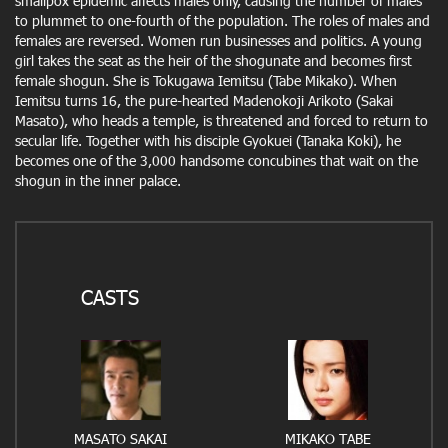
smallpox epidemic affects males only, causing the number of males
to plummet to one-fourth of the population. The roles of males and
females are reversed. Women run businesses and politics. A young
girl takes the seat as the heir of the shogunate and becomes first
female shogun. She is Tokugawa Iemitsu (Tabe Mikako). When
Iemitsu turns 16, the pure-hearted Madenokoji Arikoto (Sakai
Masato), who heads a temple, is threatened and forced to return to
secular life. Together with his disciple Gyokuei (Tanaka Koki), he
becomes one of the 3,000 handsome concubines that wait on the
shogun in the inner palace.
CASTS
MASATO SAKAI
MIKAKO TABE