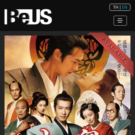
TH
|
EN